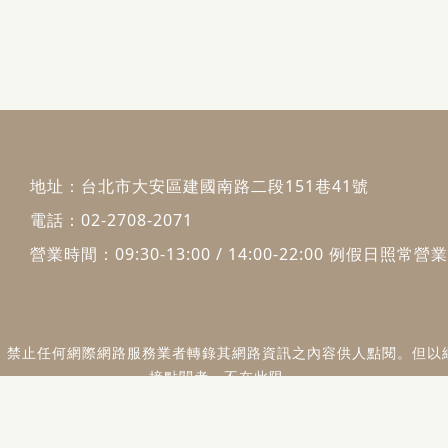
地址：
台北市大安區建國南路二段151巷41號
電話：
02-2708-2071
營業時間：09:30-13:00 / 14:00-22:00 例假日照常營業
：禁止任何網際網路服務業者轉錄其網路資訊之內容供人點閱。但以
接點閱者，不在此限。
大安區隱適美矯正
·
大安區牙齒美白
瀏覽人數：94442